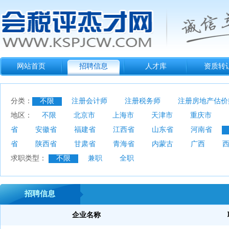
网站首页
招聘信息
人才库
资质转
分类：
不限
注册会计师
注册税务师
注册房地产估价
地区：
不限
北京市
上海市
天津市
重庆市
省
安徽省
福建省
江西省
山东省
河南省
省
陕西省
甘肃省
青海省
内蒙古
广西
求职类型：
不限
兼职
全职
招聘信息
企业名称