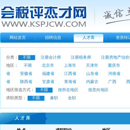
网站首页
招聘信息
人才库
资质转
分类：
不限
注册会计师
注册税务师
注册房地产估价
地区：
不限
北京市
上海市
天津市
重庆市
省
安徽省
福建省
江西省
山东省
河南省
省
陕西省
甘肃省
青海省
内蒙古
广西
地区筛选方式：
不限
按所在地区
按意向地区
求职类型：
不限
兼职
全职
人 才 库