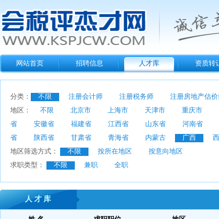
网站首页
招聘信息
人才库
资质转
分类：
不限
注册会计师
注册税务师
注册房地产估价
地区：
不限
北京市
上海市
天津市
重庆市
省
安徽省
福建省
江西省
山东省
河南省
省
陕西省
甘肃省
青海省
内蒙古
广西
地区筛选方式：
不限
按所在地区
按意向地区
求职类型：
不限
兼职
全职
人 才 库