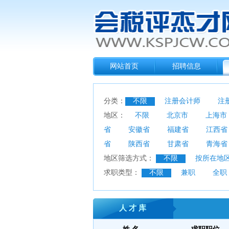
网站首页
招聘信息
分类：
不限
注册会计师
注
地区：
不限
北京市
上海市
省
安徽省
福建省
江西省
省
陕西省
甘肃省
青海省
地区筛选方式：
不限
按所在地
求职类型：
不限
兼职
全职
人 才 库