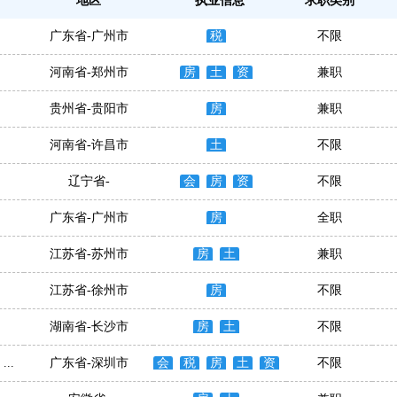
地区
执业信息
求职类别
广东省-广州市
税
不限
河南省-郑州市
房
土
资
兼职
贵州省-贵阳市
房
兼职
河南省-许昌市
土
不限
辽宁省-
会
房
资
不限
广东省-广州市
房
全职
江苏省-苏州市
房
土
兼职
江苏省-徐州市
房
不限
湖南省-长沙市
房
土
不限
..
广东省-深圳市
会
税
房
土
资
不限