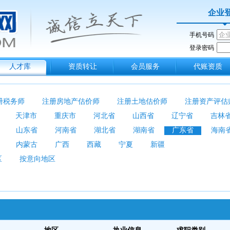
企业
手机号码
登录密码
人才库
资质转让
会员服务
代账资质
册税务师
注册房地产估价师
注册土地估价师
注册资产评估
天津市
重庆市
河北省
山西省
辽宁省
吉林
山东省
河南省
湖北省
湖南省
广东省
海南
内蒙古
广西
西藏
宁夏
新疆
区
按意向地区