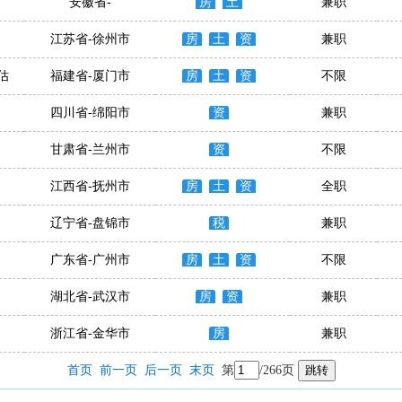
安徽省-
房
土
兼职
江苏省-徐州市
房
土
资
兼职
估
福建省-厦门市
房
土
资
不限
四川省-绵阳市
资
兼职
甘肃省-兰州市
资
不限
江西省-抚州市
房
土
资
全职
辽宁省-盘锦市
税
兼职
广东省-广州市
房
土
资
不限
湖北省-武汉市
房
资
兼职
浙江省-金华市
房
兼职
首页
前一页
后一页
末页
第
/266页